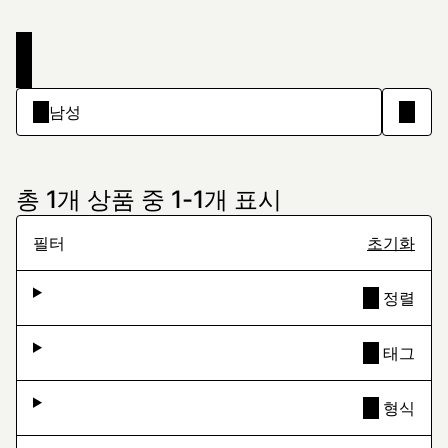
“남성” 검색 결과 | 도프
총 1개 상품 중 1-1개 표시
필터
초기화
정렬
태그
형식